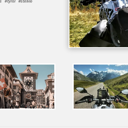
 #tyrol #stelvio