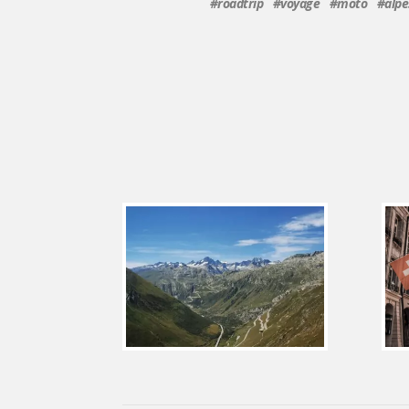
#roadtrip #voyage #moto #alpes