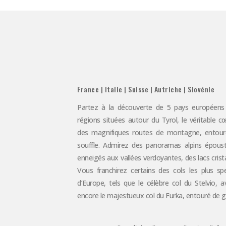
France | Italie | Suisse | Autriche | Slovénie
Partez à la découverte de 5 pays européens 
régions situées autour du Tyrol, le véritable 
des magnifiques routes de montagne, entour
souffle. Admirez des panoramas alpins épous
enneigés aux vallées verdoyantes, des lacs crista
Vous franchirez certains des cols les plus spe
d’Europe, tels que le célèbre col du Stelvio, 
encore le majestueux col du Furka, entouré de gla