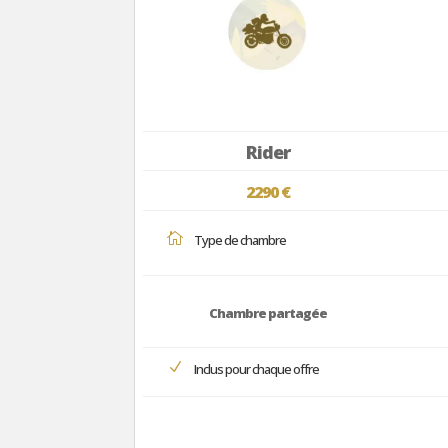
Rider
2290 €

Type de chambre
Chambre partagée
N
Inclus pour chaque offre