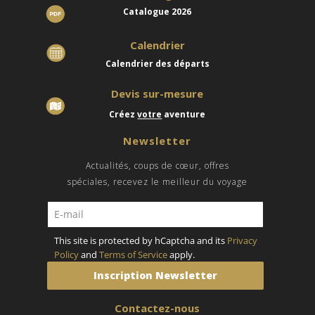
Catalogue 2026
Calendrier
Calendrier des départs
Devis sur-mesure
Créez
votre
aventure
Newsletter
Actualités, coups de
cœur
, offres
spéciales,
recevez le meilleur du voyage
This site is protected by hCaptcha and its
Privacy
Policy
and
Terms of Service
apply.
Inscription Newsletter
Contactez-nous