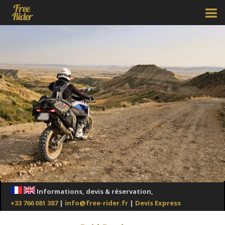
Informations, devis & réservation,
+33 766 081 387
|
info@free-rider.fr
|
Devis Express